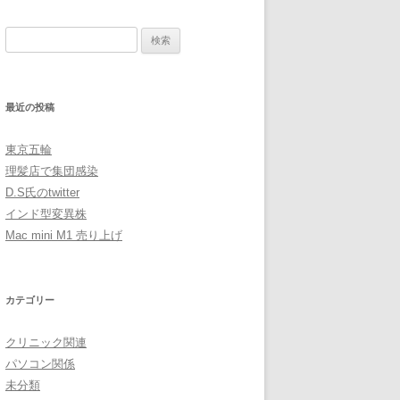
検
索:
最近の投稿
東京五輪
理髪店で集団感染
D.S氏のtwitter
インド型変異株
Mac mini M1 売り上げ
カテゴリー
クリニック関連
パソコン関係
未分類