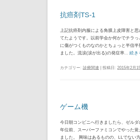
抗癌剤TS-1
上記抗癌剤内服による角膜上皮障害と思
てたようです。以前学会か何かでチラっ
に傷がつくものなのかとちょっと半信半
ました。流涙(涙が出る)の発症率...
続き
カテゴリー:
診療関連
| 投稿日:
2015年2月1
ゲーム機
今日朝コンビニへ行きましたら、ゼルダ
年位前、スーパーファミコンでやった覚
ました。 興味はあるものの、LLでない