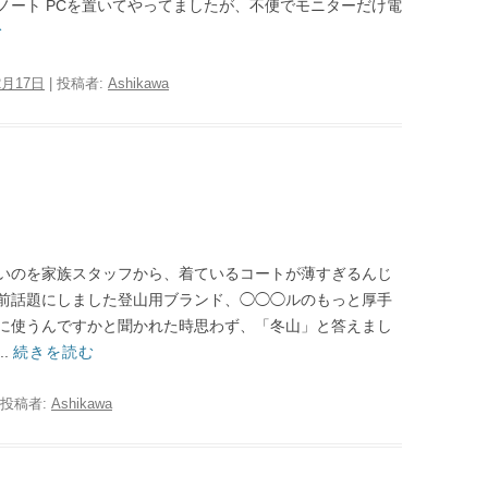
ノート PCを置いてやってましたが、不便でモニターだけ電
む
2月17日
|
投稿者:
Ashikawa
いのを家族スタッフから、着ているコートが薄すぎるんじ
前話題にしました登山用ブランド、◯◯◯ルのもっと厚手
に使うんですかと聞かれた時思わず、「冬山」と答えまし
.
続きを読む
投稿者:
Ashikawa