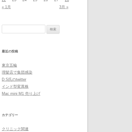
« 1月
3月 »
検
索:
最近の投稿
東京五輪
理髪店で集団感染
D.S氏のtwitter
インド型変異株
Mac mini M1 売り上げ
カテゴリー
クリニック関連