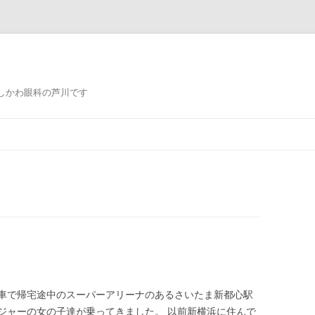
しかわ眼科の芦川です
コ
ン
テ
ン
ツ
へ
ス
キ
ッ
プ
車で帰宅途中のスーパーアリーナのあるさいたま新都心駅
ジャーの女の子達が乗ってきました。 以前新横浜に住んで