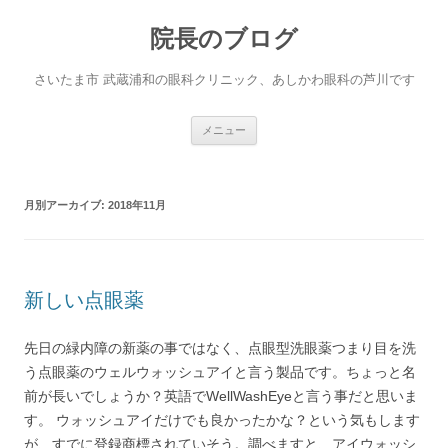
院長のブログ
さいたま市 武蔵浦和の眼科クリニック、あしかわ眼科の芦川です
コ
メニュー
ン
テ
ン
ツ
へ
月別アーカイブ:
2018年11月
ス
キ
ッ
プ
新しい点眼薬
先日の緑内障の新薬の事ではなく、点眼型洗眼薬つまり目を洗
う点眼薬のウェルウォッシュアイと言う製品です。ちょっと名
前が長いでしょうか？英語でWellWashEyeと言う事だと思いま
す。 ウォッシュアイだけでも良かったかな？という気もします
が、すでに登録商標されていそう。調べますと、アイウォッシ