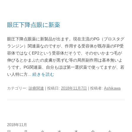
眼圧下降点眼に新薬
眼圧下降点眼薬に新製品が出ます。現在主流のPG（プロスタグ
ランジン）関連薬なのですが、作用する受容体が既存薬のFP受
容体ではなくEP2という受容体だそうで、そのせいかまつ毛が
伸びるとかまぶたの皮膚が黒ずむ等の局所副作用は基本無いよ
うです。PG関連薬、自分もほぼ第一選択薬で使ってますが、若
い人特に方...
続きを読む
カテゴリー:
診療関連
| 投稿日:
2018年11月7日
|
投稿者:
Ashikawa
2018年11月
日
月
火
水
木
金
土