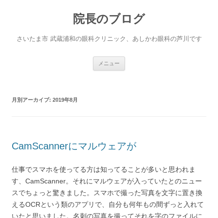
院長のブログ
さいたま市 武蔵浦和の眼科クリニック、あしかわ眼科の芦川です
コ
メニュー
ン
テ
ン
ツ
へ
月別アーカイブ:
2019年8月
ス
キ
ッ
プ
CamScannerにマルウェアが
仕事でスマホを使ってる方は知ってることが多いと思われま
す、CamScanner。それにマルウェアが入っていたとのニュー
スでちょっと驚きました。スマホで撮った写真を文字に置き換
えるOCRという類のアプリで、自分も何年もの間ずっと入れて
いたと思いました。名刺の写真を撮ってそれを字のファイルに