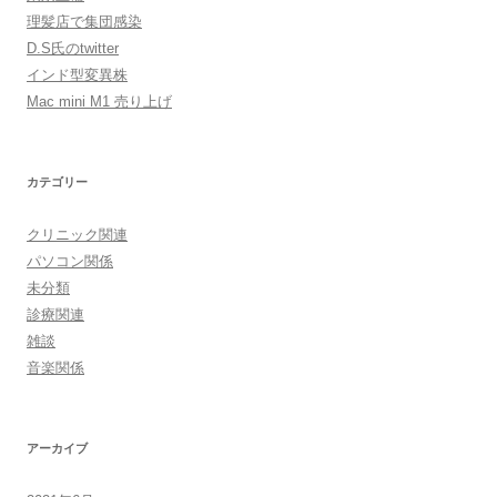
理髪店で集団感染
D.S氏のtwitter
インド型変異株
Mac mini M1 売り上げ
カテゴリー
クリニック関連
パソコン関係
未分類
診療関連
雑談
音楽関係
アーカイブ