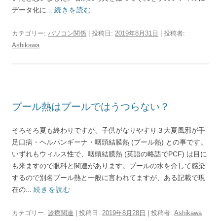
データ化に...
続きを読む
カテゴリー:
パソコン関係
| 投稿日:
2019年8月31日
|
投稿者:
Ashikawa
プール熱はプールではうつらない？
そろそろ夏も終わりですが、子供がなりやすり３大夏風邪が手
足口病・ヘルパンギーナ・咽頭結膜熱 (プール熱) との事です。
いずれもウィルス性で、咽頭結膜熱 (英語の略語でPCF) は目に
も来ますので眼科と関連があります。プールの水を介して感染
するので別名プール熱と一般に言われてますが、ある記載で現
在の...
続きを読む
カテゴリー:
診療関連
| 投稿日:
2019年8月28日
|
投稿者:
Ashikawa