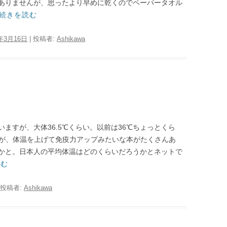
ありませんが、思ったより早めに乾くのでペーパータオル
続きを読む
0年3月16日
|
投稿者:
Ashikawa
ますが、大体36.5℃くらい。以前は36℃ちょっとくら
すが、体温を上げて免疫力アップみたいな本がたくさんあ
かと。日本人の平均体温はどのくらいだろうかとネットで
読む
投稿者:
Ashikawa