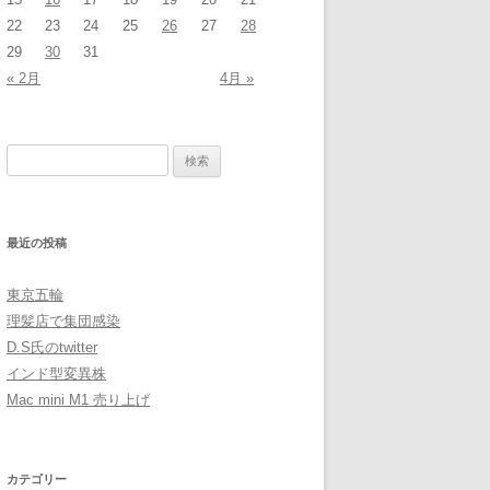
22
23
24
25
26
27
28
29
30
31
« 2月
4月 »
検
索:
最近の投稿
東京五輪
理髪店で集団感染
D.S氏のtwitter
インド型変異株
Mac mini M1 売り上げ
カテゴリー