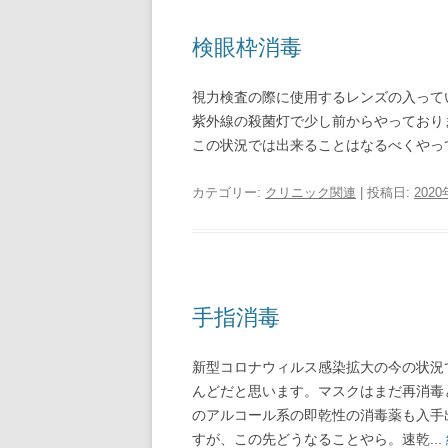
検眼枠消毒
視力検査の際に使用するレンズの入って
紫外線の殺菌灯で少し前からやっており
この状況では出来ることはなるべくやって
カテゴリー:
クリニック関連
| 投稿日:
202
手指消毒
新型コロナウィルス感染拡大の今の状況
んどだと思います。マスクはまだ再消毒
のアルコール系の即乾性の消毒薬も入手
すが、この先どうなることやら。速乾...