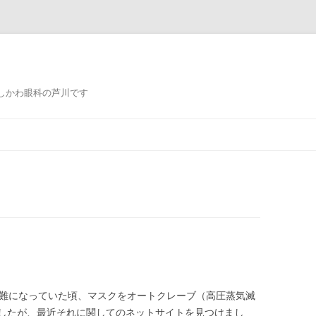
しかわ眼科の芦川です
コ
ン
テ
ン
ツ
へ
ス
キ
ッ
プ
困難になっていた頃、マスクをオートクレーブ（高圧蒸気滅
したが、最近それに関してのネットサイトを見つけまし