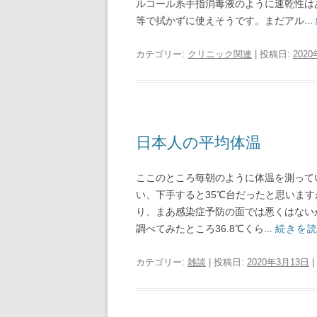
ルコール系手指消毒液のように速乾性は
等で拭かずに使えそうです。まだアル...
カテゴリー:
クリニック関連
| 投稿日:
202
日本人の平均体温
ここのところ毎朝のように体温を測ってい
い、下手すると35℃台だったと思いま
り、まあ感染症予防の面では悪くはない
調べてみたところ36.8℃くら...
続きを
カテゴリー:
雑談
| 投稿日:
2020年3月13日
|