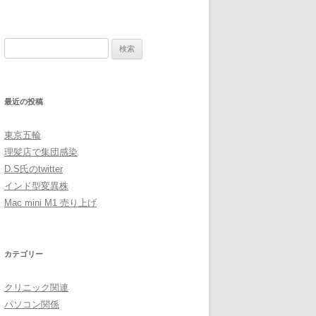
検
索:
最近の投稿
東京五輪
理髪店で集団感染
D.S氏のtwitter
インド型変異株
Mac mini M1 売り上げ
カテゴリー
クリニック関連
パソコン関係