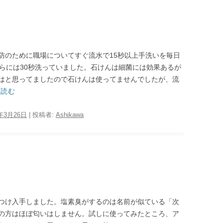
防のために職場についてすぐ流水で15秒以上手洗いを毎日
さらには30秒洗っていました。石けんは細菌には効果あるが
はと思ってましたので石けんは使ってませんでしたが、流
を読む
0年3月26日
|
投稿者:
Ashikawa
つけ入手しました。塩素臭がするのは名前が似ている「次
の方はほぼ匂いはしません。試しに使ってみたところ、ア