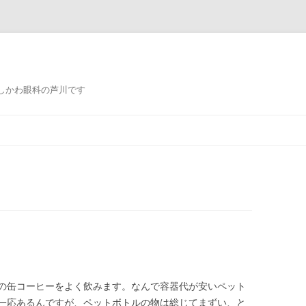
しかわ眼科の芦川です
コ
ン
テ
ン
ツ
へ
ス
キ
ッ
プ
の缶コーヒーをよく飲みます。なんで容器代が安いペット
一応あるんですが、ペットボトルの物は総じてまずい、と