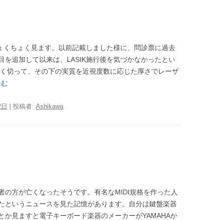
ちょくちょく見ます。以前記載しました様に、問診票に過去
を追加して以来は、LASIK施行後を気づかなかったとい
薄く切って、その下の実質を近視度数に応じた厚さでレーザ
読む
2日
|
投稿者:
Ashikawa
の方が亡くなったそうです。有名なMIDI規格を作った人
たというニュースを見た記憶があります。自分は鍵盤楽器
か見ますと電子キーボード楽器のメーカーがYAMAHAか