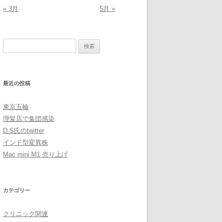
« 3月
5月 »
検
索:
最近の投稿
東京五輪
理髪店で集団感染
D.S氏のtwitter
インド型変異株
Mac mini M1 売り上げ
カテゴリー
クリニック関連