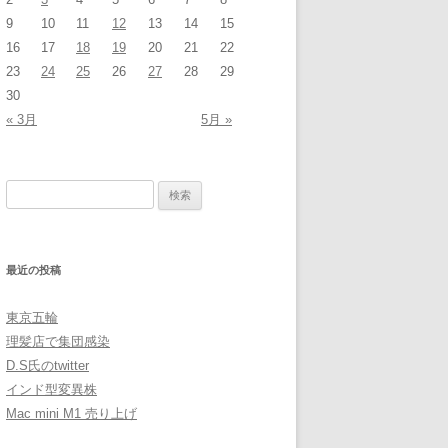
9
10
11
12
13
14
15
16
17
18
19
20
21
22
23
24
25
26
27
28
29
30
« 3月
5月 »
検
索:
最近の投稿
東京五輪
理髪店で集団感染
D.S氏のtwitter
インド型変異株
Mac mini M1 売り上げ