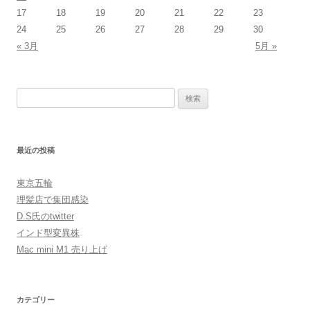
17
18
19
20
21
22
23
24
25
26
27
28
29
30
« 3月
5月 »
検
索:
最近の投稿
東京五輪
理髪店で集団感染
D.S氏のtwitter
インド型変異株
Mac mini M1 売り上げ
カテゴリー