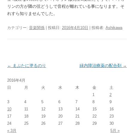
リンの方が隣の弦どうしで音程が離れている事になります。そ
れすら知りませんでした。
カテゴリー:
音楽関係
| 投稿日:
2016年4月10日
|
投稿者:
Ashikawa
投
←
まぶたに塗るのり
緑内障治療薬の配合剤
→
稿
2016年4月
ナ
日
月
火
水
木
金
土
ビ
1
2
ゲ
3
4
5
6
7
8
9
ー
10
11
12
13
14
15
16
シ
17
18
19
20
21
22
23
24
25
26
27
28
29
30
ョ
« 3月
5月 »
ン