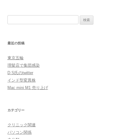
検
索:
最近の投稿
東京五輪
理髪店で集団感染
D.S氏のtwitter
インド型変異株
Mac mini M1 売り上げ
カテゴリー
クリニック関連
パソコン関係