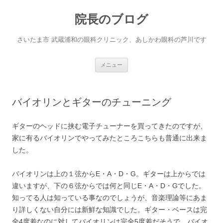
院長のブログ
さいたま市 武蔵浦和の眼科クリニック、あしかわ眼科の芦川です
コ
メニュー
ン
テ
ン
ツ
へ
バイオリンとギターのチューニング
ス
キ
ッ
プ
ギターのヘッドに挟む電子チューナーを買ってきたのですが、
家に有るバイオリンでやってみたところこちらも普通に出来ま
した。
バイオリンは上の１弦からE・A・D・G。ギターは上からでは
違いますが、下の６弦からでは何と同じE・A・D・Gでした。
知ってる人は知っている事なのでしょうが、音楽理論等にあま
り詳しくない自分には新鮮な知識でした。ギター・ベースは完
全4度差なのに対してバイオリンは完全5度差だそうで、バイオ