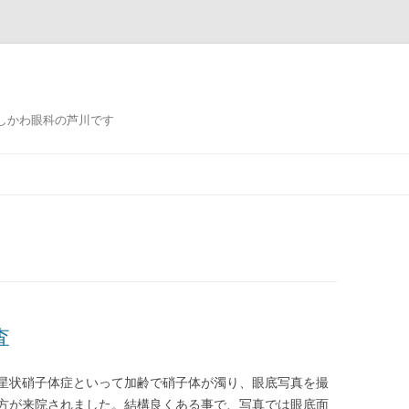
しかわ眼科の芦川です
コ
ン
テ
ン
ツ
へ
ス
キ
ッ
プ
査
星状硝子体症といって加齢で硝子体が濁り、眼底写真を撮
方が来院されました。結構良くある事で、写真では眼底面