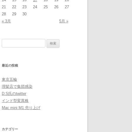
21
22
23
24
25
26
27
28
29
30
« 3月
5月 »
検
索:
最近の投稿
東京五輪
理髪店で集団感染
D.S氏のtwitter
インド型変異株
Mac mini M1 売り上げ
カテゴリー