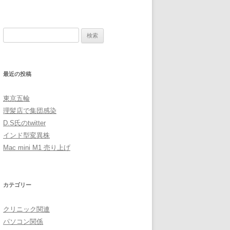
検
索:
最近の投稿
東京五輪
理髪店で集団感染
D.S氏のtwitter
インド型変異株
Mac mini M1 売り上げ
カテゴリー
クリニック関連
パソコン関係