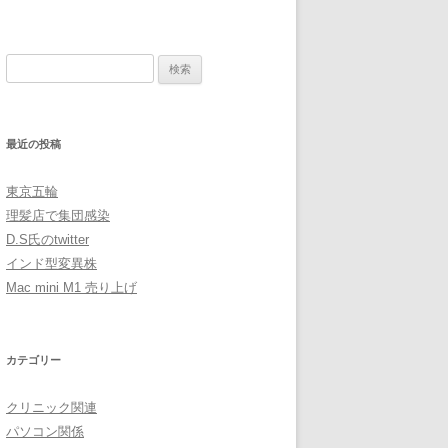
検
索:
最近の投稿
東京五輪
理髪店で集団感染
D.S氏のtwitter
インド型変異株
Mac mini M1 売り上げ
カテゴリー
クリニック関連
パソコン関係