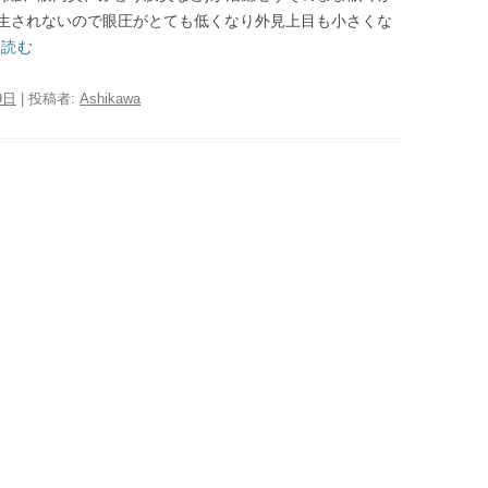
生されないので眼圧がとても低くなり外見上目も小さくな
を読む
9日
|
投稿者:
Ashikawa