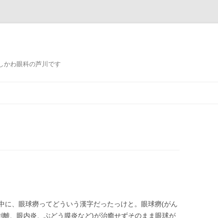
しかわ眼科の芦川です
コ
ン
テ
ン
ツ
へ
ス
キ
ッ
プ
中に、眼球癆ってどういう漢字だったっけと。眼球癆(がん
剥離、眼内炎、ぶどう膜炎など)が治癒せずそのまま眼球が