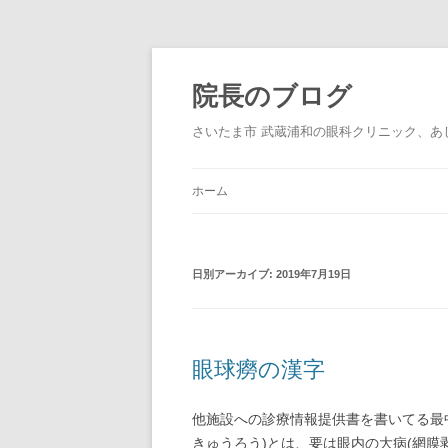
院長のブログ
さいたま市 武蔵浦和の眼科クリニック、あ
ホーム
日別アーカイブ:
2019年7月19日
眼球癆の漢字
他施設への診療情報提供書を書いてる最
きゅうろう)とは、要は眼内の大病(網膜