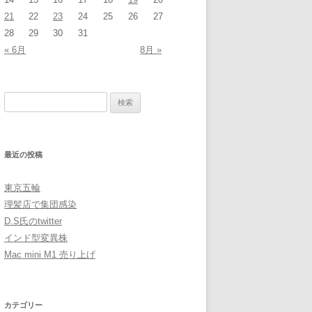
21
22
23
24
25
26
27
28
29
30
31
« 6月
8月 »
検
索:
最近の投稿
東京五輪
理髪店で集団感染
D.S氏のtwitter
インド型変異株
Mac mini M1 売り上げ
カテゴリー