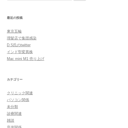
索:
最近の投稿
東京五輪
理髪店で集団感染
D.S氏のtwitter
インド型変異株
Mac mini M1 売り上げ
カテゴリー
クリニック関連
パソコン関係
未分類
診療関連
雑談
音楽関係