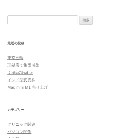
検
索:
最近の投稿
東京五輪
理髪店で集団感染
D.S氏のtwitter
インド型変異株
Mac mini M1 売り上げ
カテゴリー
クリニック関連
パソコン関係