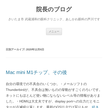
院長のブログ
さいたま市 武蔵浦和の眼科クリニック、あしかわ眼科の芦川です
コ
メニュー
ン
テ
ン
ツ
へ
日別アーカイブ:
2020年12月6日
ス
キ
ッ
プ
Mac mini M1チップ、その後
自分の環境での不具合のいくつか。・メールソフトの
Thunderbirdが、不具合は無いものの挙動がすごくのろいです。
ネットにもほとんど使い物にならないレベル等の情報がありま
した。・HDMIは大丈夫ですが、display portへの出力だとモニ
ターが点滅繰り返します。最初のOS11.0では写りもせ...
続き